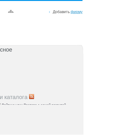
Добавить
фирму
сное
и каталога
5
Рейтинг улиц Ростова с самой развитой
урой: где удобно жить и работать
5
Где расположены главные транспортные узлы
ак они влияют на жизнь горожан
5
Близость к торговым центрам Ростова как
терий выбора жилья
5
Карта парков и скверов Ростова-на-Дону:
та для отдыха в городе и пригородах