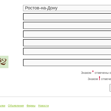
*
Знаком
отмечены о
!
Знаком
отмече
ылки
Объявления
Фирмы
Новости