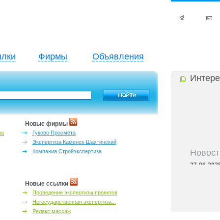
лки
Фирмы
Объявления
Интере
Новые фирмы
за
Гуково Просмета
Экспертиза Каменск-Шахтинский
Новост
Компания Стройэкспертиза
27-06-202
инфраструкт
27-06-202
Новые ссылки
Ростова и к
Проведение экспертизы проектов
27-06-202
Негосударственная экспертиза...
важный кри
Релакс массаж
27-06-202
лучшие мес