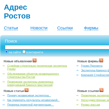
Адрес
Ростов
Статьи
Новости
Ссылки
Фирмы
Поиск
на сайте
в интернете
Новые объявления
Новые фирмы
Судебная строительно-техническая экспертиза
Гуково Просмета
Гуково
Экспертиза Каменск-
Обследование объектов незавершенного
Компания Стройэкспе
строительства Ростов
Проведение экспертизы инженерных
коммуникаций Каменск-Шахтинский
Новые статьи
Новые ссылки
Почему независимая экспертиза...
Проведение эксперти
Как применять результаты независимой...
Негосударственная эк
Проверка проектной документации:...
Релакс массаж