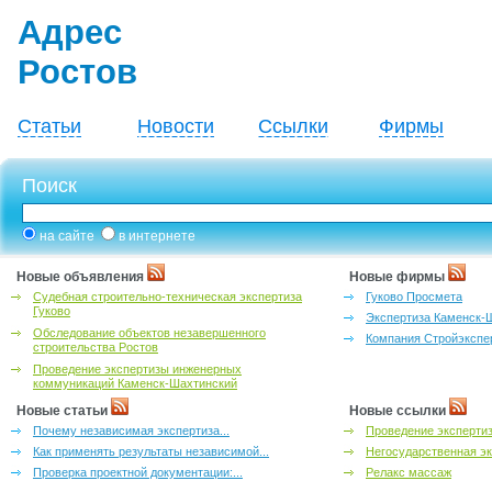
Адрес
Ростов
Статьи
Новости
Ссылки
Фирмы
Поиск
на сайте
в интернете
Новые объявления
Новые фирмы
Судебная строительно-техническая экспертиза
Гуково Просмета
Гуково
Экспертиза Каменск-
Обследование объектов незавершенного
Компания Стройэкспе
строительства Ростов
Проведение экспертизы инженерных
коммуникаций Каменск-Шахтинский
Новые статьи
Новые ссылки
Почему независимая экспертиза...
Проведение эксперти
Как применять результаты независимой...
Негосударственная эк
Проверка проектной документации:...
Релакс массаж