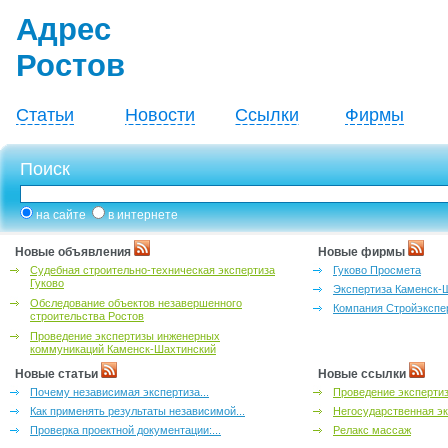
Адрес
Ростов
Статьи
Новости
Ссылки
Фирмы
Поиск
на сайте
в интернете
Новые объявления
Новые фирмы
Судебная строительно-техническая экспертиза
Гуково Просмета
Гуково
Экспертиза Каменск-
Обследование объектов незавершенного
Компания Стройэкспе
строительства Ростов
Проведение экспертизы инженерных
коммуникаций Каменск-Шахтинский
Новые статьи
Новые ссылки
Почему независимая экспертиза...
Проведение эксперти
Как применять результаты независимой...
Негосударственная эк
Проверка проектной документации:...
Релакс массаж