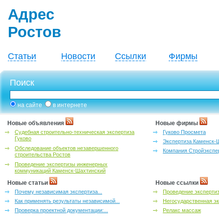
Адрес
Ростов
Статьи
Новости
Ссылки
Фирмы
Поиск
на сайте
в интернете
Новые объявления
Новые фирмы
Судебная строительно-техническая экспертиза
Гуково Просмета
Гуково
Экспертиза Каменск-
Обследование объектов незавершенного
Компания Стройэкспе
строительства Ростов
Проведение экспертизы инженерных
коммуникаций Каменск-Шахтинский
Новые статьи
Новые ссылки
Почему независимая экспертиза...
Проведение эксперти
Как применять результаты независимой...
Негосударственная эк
Проверка проектной документации:...
Релакс массаж