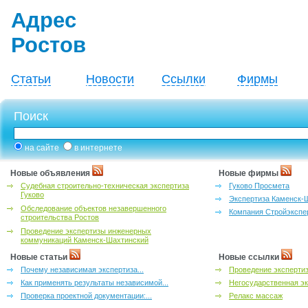
Адрес
Ростов
Статьи
Новости
Ссылки
Фирмы
Поиск
на сайте
в интернете
Новые объявления
Новые фирмы
Судебная строительно-техническая экспертиза
Гуково Просмета
Гуково
Экспертиза Каменск-
Обследование объектов незавершенного
Компания Стройэкспе
строительства Ростов
Проведение экспертизы инженерных
коммуникаций Каменск-Шахтинский
Новые статьи
Новые ссылки
Почему независимая экспертиза...
Проведение эксперти
Как применять результаты независимой...
Негосударственная эк
Проверка проектной документации:...
Релакс массаж