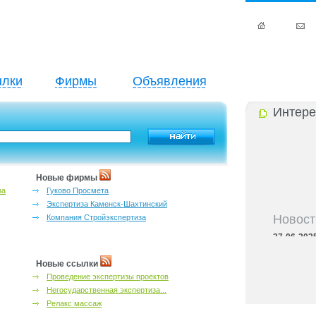
лки
Фирмы
Объявления
Интере
Новые фирмы
за
Гуково Просмета
Экспертиза Каменск-Шахтинский
Новост
Компания Стройэкспертиза
27-06-202
инфраструкт
27-06-202
Новые ссылки
Ростова и к
Проведение экспертизы проектов
27-06-202
Негосударственная экспертиза...
важный кри
Релакс массаж
27-06-202
лучшие мес