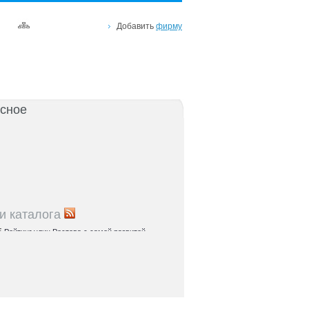
Добавить
фирму
сное
и каталога
5
Рейтинг улиц Ростова с самой развитой
урой: где удобно жить и работать
5
Где расположены главные транспортные узлы
ак они влияют на жизнь горожан
5
Близость к торговым центрам Ростова как
терий выбора жилья
5
Карта парков и скверов Ростова-на-Дону:
та для отдыха в городе и пригородах