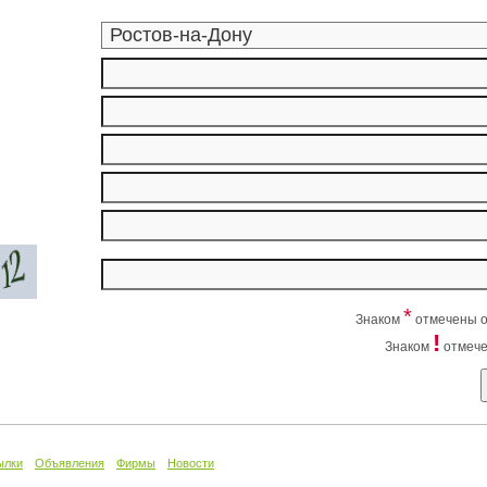
*
Знаком
отмечены о
!
Знаком
отмече
ылки
Объявления
Фирмы
Новости