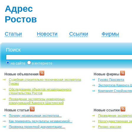
Адрес
Ростов
Статьи
Новости
Ссылки
Фирмы
Поиск
на сайте
в интернете
Новые объявления
Новые фирмы
Судебная строительно-техническая экспертиза
Гуково Просмета
Гуково
Экспертиза Каменск-
Обследование объектов незавершенного
Компания Стройэкспе
строительства Ростов
Проведение экспертизы инженерных
коммуникаций Каменск-Шахтинский
Новые статьи
Новые ссылки
Почему независимая экспертиза...
Проведение эксперти
Как применять результаты независимой...
Негосударственная эк
Проверка проектной документации:...
Релакс массаж