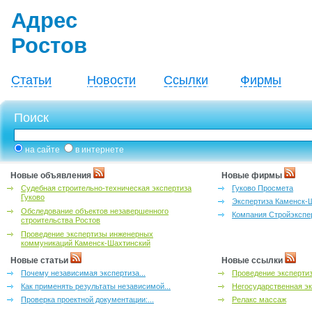
Адрес
Ростов
Статьи
Новости
Ссылки
Фирмы
Поиск
на сайте
в интернете
Новые объявления
Новые фирмы
Судебная строительно-техническая экспертиза
Гуково Просмета
Гуково
Экспертиза Каменск-
Обследование объектов незавершенного
Компания Стройэкспе
строительства Ростов
Проведение экспертизы инженерных
коммуникаций Каменск-Шахтинский
Новые статьи
Новые ссылки
Почему независимая экспертиза...
Проведение эксперти
Как применять результаты независимой...
Негосударственная эк
Проверка проектной документации:...
Релакс массаж