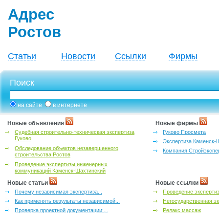
Адрес
Ростов
Статьи
Новости
Ссылки
Фирмы
Поиск
на сайте
в интернете
Новые объявления
Новые фирмы
Судебная строительно-техническая экспертиза
Гуково Просмета
Гуково
Экспертиза Каменск-
Обследование объектов незавершенного
Компания Стройэкспе
строительства Ростов
Проведение экспертизы инженерных
коммуникаций Каменск-Шахтинский
Новые статьи
Новые ссылки
Почему независимая экспертиза...
Проведение эксперти
Как применять результаты независимой...
Негосударственная эк
Проверка проектной документации:...
Релакс массаж