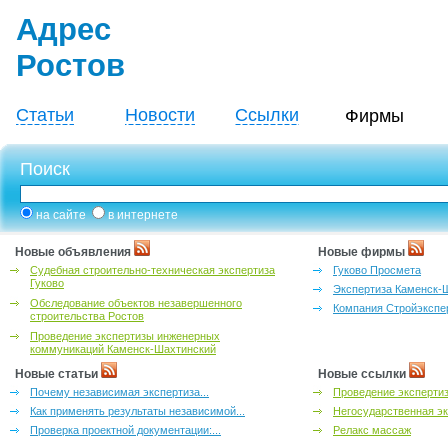
Адрес
Ростов
Статьи
Новости
Ссылки
Фирмы
Поиск
на сайте
в интернете
Новые объявления
Новые фирмы
Судебная строительно-техническая экспертиза
Гуково Просмета
Гуково
Экспертиза Каменск-
Обследование объектов незавершенного
Компания Стройэкспе
строительства Ростов
Проведение экспертизы инженерных
коммуникаций Каменск-Шахтинский
Новые статьи
Новые ссылки
Почему независимая экспертиза...
Проведение эксперти
Как применять результаты независимой...
Негосударственная эк
Проверка проектной документации:...
Релакс массаж