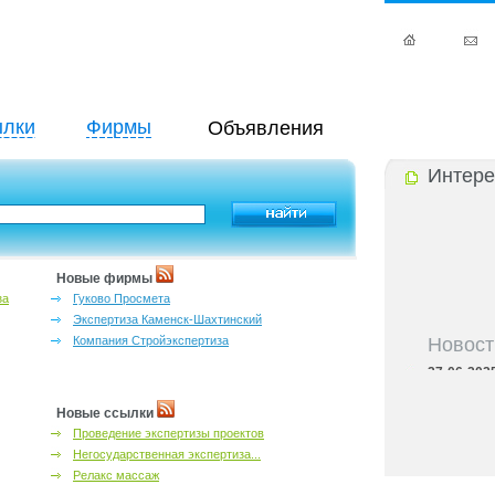
лки
Фирмы
Объявления
Интере
Новые фирмы
за
Гуково Просмета
Экспертиза Каменск-Шахтинский
Новост
Компания Стройэкспертиза
27-06-202
инфраструкт
27-06-202
Новые ссылки
Ростова и к
Проведение экспертизы проектов
27-06-202
Негосударственная экспертиза...
важный кри
Релакс массаж
27-06-202