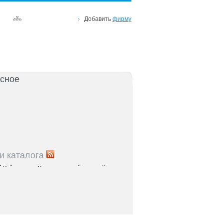
Добавить
фирму
сное
и каталога
5
Рейтинг улиц Ростова с самой развитой
урой: где удобно жить и работать
5
Где расположены главные транспортные узлы
ак они влияют на жизнь горожан
5
Близость к торговым центрам Ростова как
терий выбора жилья
5
Карта парков и скверов Ростова-на-Дону: