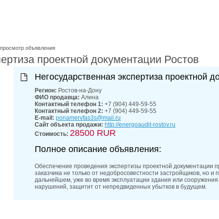
лучшие мес
27-06-202
обзор проб
27-06-202
какие райо
27-06-202
просмотр объявления
разных рай
пертиза проектной документации Ростов
29-04-202
прошествии
22-07-201
Негосударственная экспертиза проектной д
технологии
22-07-201
Регион:
Ростов-на-Дону
выявлено 2
ФИО продавца:
Алина
Контактный телефон 1:
+7 (904) 449-59-55
Контактный телефон 2:
+7 (904) 449-59-55
E-mail:
ponamervfas3s@mail.ru
Сайт объекта продажи:
http://energoaudit-rostov.ru
28500 RUR
Стоимость:
Полное описание объявления:
Обеспечение проведения экспертизы проектной документации п
заказчика не только от недобросовестности застройщиков, но и
дальнейшем, уже во время эксплуатации здания или сооружения.
нарушений, защитит от непредвиденных убытков в будущем.