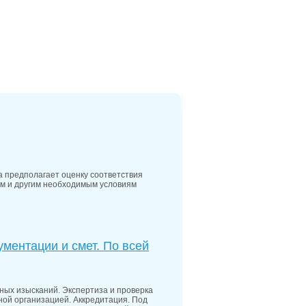
5
Где в Ростове проще всего найти парковку:
лем и решений
5
Безопасность и освещённость улиц Ростова:
ны наиболее комфортны вечером
5
Что влияет на стоимость аренды жилья в
онах Ростова и Ростовской области
1
У обманутых дольщиков в Батайске по
 12 лет появится возможность получить жилье
4
На Дону применяют инновационные
 ремонта труб
4
За первое полугодие в ходе аудита платежей
280 нарушений в сфере ЖКХ
а предполагает оценку соответствия
ам и другим необходимым условиям
ментации и смет. По всей
ных изысканий. Экспертиза и проверка
ной организацией. Аккредитация. Под