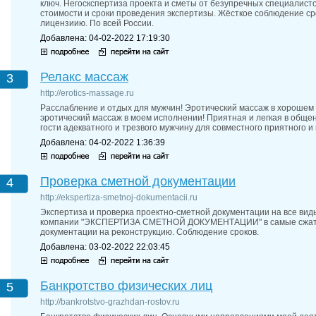
ключ. Негоскспертиза проекта и сметы от безупречных специалист
стоимости и сроки проведения экспертизы. Жёсткое соблюдение с
лицензиию. По всей России.
Добавлена: 04-02-2022 17:19:30
Релакс массаж
3
http://erotics-massage.ru
Расслабление и отдых для мужчин! Эротический массаж в хорошем
эротический массаж в моем исполнении! Приятная и легкая в общен
гости адекватного и трезвого мужчину для совместного приятного и
Добавлена: 04-02-2022 1:36:39
Проверка сметной документации
4
http://ekspertiza-smetnoj-dokumentacii.ru
Экспертиза и проверка проектно-сметной документации на все ви
компании "ЭКСПЕРТИЗА СМЕТНОЙ ДОКУМЕНТАЦИИ" в самые сжатые
документации на реконструкцию. Соблюдение сроков.
Добавлена: 03-02-2022 22:03:45
Банкротство физических лиц
5
http://bankrotstvo-grazhdan-rostov.ru