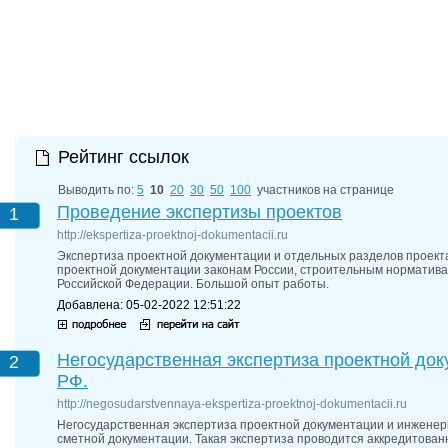
27-06-202
обзор проб
27-06-202
какие райо
27-06-202
разных рай
29-04-202
прошествии
22-07-201
Рейтинг ссылок
технологии
22-07-201
Выводить по:
5
10
20
30
50
100
участников на странице
выявлено 2
Проведение экспертизы проектов
1
http://ekspertiza-proektnoj-dokumentacii.ru
Экспертиза проектной документации и отдельных разделов проект
проектной документации законам России, строительным норматив
Российской Федерации. Большой опыт работы.
Добавлена: 05-02-2022 12:51:22
Негосударственная экспертиза проектной доку
2
РФ.
http://negosudarstvennaya-ekspertiza-proektnoj-dokumentacii.ru
Негосударственная экспертиза проектной документации и инженер
сметной документации. Такая экспертиза проводится аккредитован