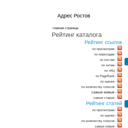
Адрес Ростов
главная страница
Рейтинг каталога
Рейтинг ссылок
по просмотрам -
по переходам -
по хостам -
по хитам -
по тИЦ -
по PageRank -
по оценке -
по количеству голосов -
самые новые -
самые старые -
Рейтинг статей
по просмотрам -
по оценке -
по количеству голосов -
самые новые -