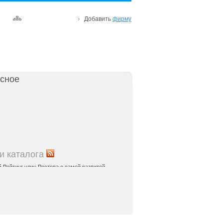
Добавить
фирму
сное
и каталога
5
Рейтинг улиц Ростова с самой развитой
урой: где удобно жить и работать
5
Где расположены главные транспортные узлы
ак они влияют на жизнь горожан
5
Близость к торговым центрам Ростова как
терий выбора жилья
5
Карта парков и скверов Ростова-на-Дону:
та для отдыха в городе и пригородах