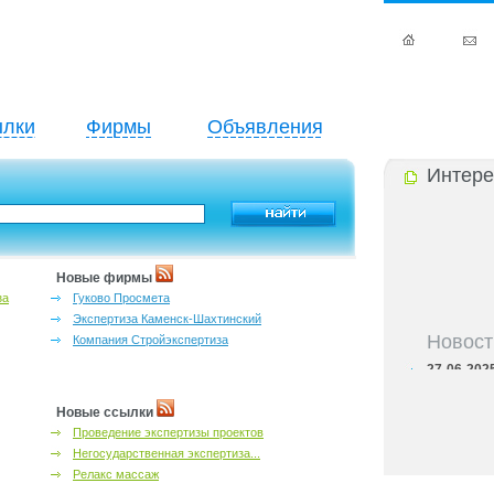
лки
Фирмы
Объявления
Интере
Новые фирмы
за
Гуково Просмета
Экспертиза Каменск-Шахтинский
Новост
Компания Стройэкспертиза
27-06-202
инфраструкт
27-06-202
Новые ссылки
Ростова и к
Проведение экспертизы проектов
27-06-202
важный кри
Негосударственная экспертиза...
27-06-202
Релакс массаж
лучшие мес