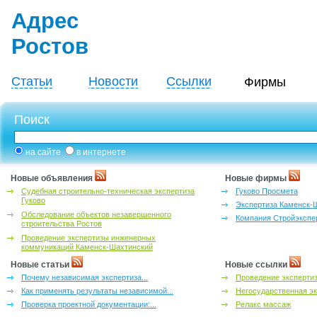
Адрес
Ростов
Статьи
Новости
Ссылки
Фирмы
Поиск
на сайте
в интернете
Новые объявления
Новые фирмы
Судебная строительно-техническая экспертиза
Гуково Просмета
Гуково
Экспертиза Каменск-
Обследование объектов незавершенного
Компания Стройэкспе
строительства Ростов
Проведение экспертизы инженерных
коммуникаций Каменск-Шахтинский
Новые статьи
Новые ссылки
Почему независимая экспертиза...
Проведение эксперти
Как применять результаты независимой...
Негосударственная эк
Проверка проектной документации:...
Релакс массаж