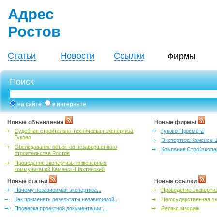
Адрес
Ростов
Статьи
Новости
Ссылки
Фирмы
Поиск
на сайте
в интернете
Новые объявления
Новые фирмы
Судебная строительно-техническая экспертиза
Гуково Просмета
Гуково
Экспертиза Каменск-
Обследование объектов незавершенного
Компания Стройэкспе
строительства Ростов
Проведение экспертизы инженерных
коммуникаций Каменск-Шахтинский
Новые статьи
Новые ссылки
Почему независимая экспертиза...
Проведение эксперти
Как применять результаты независимой...
Негосударственная эк
Проверка проектной документации:...
Релакс массаж