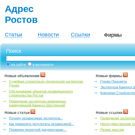
Адрес
Ростов
Статьи
Новости
Ссылки
Фирмы
Поиск
на сайте
в интернете
Новые объявления
Новые фирмы
Судебная строительно-техническая экспертиза
Гуково Просмета
Гуково
Экспертиза Каменск-
Обследование объектов незавершенного
Компания Стройэкспе
строительства Ростов
Проведение экспертизы инженерных
коммуникаций Каменск-Шахтинский
Новые статьи
Новые ссылки
Почему независимая экспертиза...
Проведение эксперти
Как применять результаты независимой...
Негосударственная эк
Проверка проектной документации:...
Релакс массаж