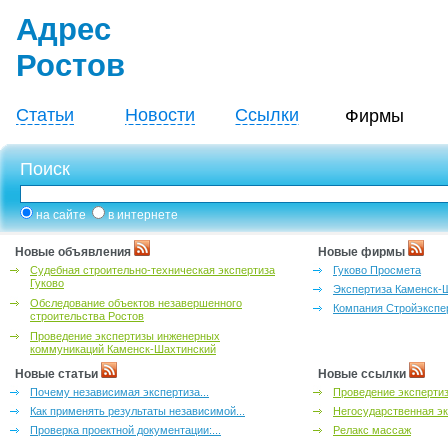
Адрес
Ростов
Статьи
Новости
Ссылки
Фирмы
Поиск
на сайте
в интернете
Новые объявления
Новые фирмы
Судебная строительно-техническая экспертиза
Гуково Просмета
Гуково
Экспертиза Каменск-
Обследование объектов незавершенного
Компания Стройэкспе
строительства Ростов
Проведение экспертизы инженерных
коммуникаций Каменск-Шахтинский
Новые статьи
Новые ссылки
Почему независимая экспертиза...
Проведение эксперти
Как применять результаты независимой...
Негосударственная эк
Проверка проектной документации:...
Релакс массаж