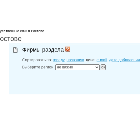
лучшие мес
27-06-202
обзор проб
27-06-202
какие райо
27-06-202
разных рай
усственные ёлки в Ростове
Ростове
29-04-202
прошествии
22-07-201
Фирмы раздела
технологии
22-07-201
Сортировать по:
городу
названию
цене
e-mail
дате добавлени
выявлено 2
Выберите регион: