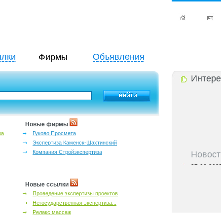
лки
Объявления
Фирмы
Интере
Новые фирмы
за
Гуково Просмета
Экспертиза Каменск-Шахтинский
Новост
Компания Стройэкспертиза
27-06-202
инфраструкт
27-06-202
Новые ссылки
Ростова и к
Проведение экспертизы проектов
27-06-202
Негосударственная экспертиза...
важный кри
Релакс массаж
27-06-202