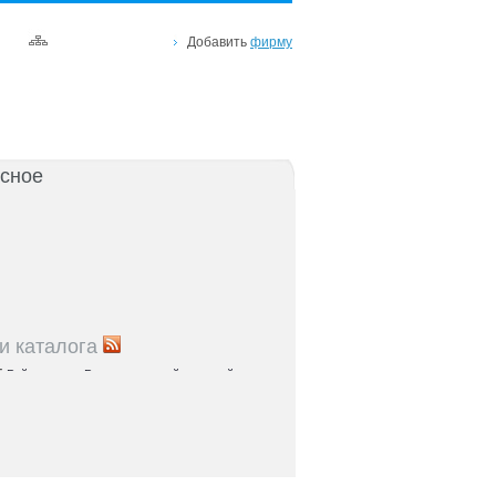
Добавить
фирму
сное
и каталога
5
Рейтинг улиц Ростова с самой развитой
урой: где удобно жить и работать
5
Где расположены главные транспортные узлы
ак они влияют на жизнь горожан
5
Близость к торговым центрам Ростова как
терий выбора жилья
5
Карта парков и скверов Ростова-на-Дону: