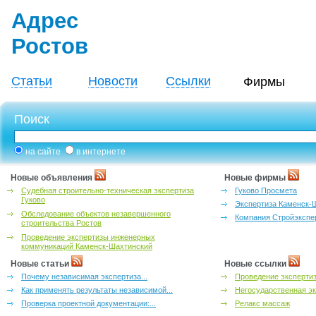
Адрес
Ростов
Статьи
Новости
Ссылки
Фирмы
Поиск
на сайте
в интернете
Новые объявления
Новые фирмы
Судебная строительно-техническая экспертиза
Гуково Просмета
Гуково
Экспертиза Каменск-
Обследование объектов незавершенного
Компания Стройэкспе
строительства Ростов
Проведение экспертизы инженерных
коммуникаций Каменск-Шахтинский
Новые статьи
Новые ссылки
Почему независимая экспертиза...
Проведение эксперти
Как применять результаты независимой...
Негосударственная эк
Проверка проектной документации:...
Релакс массаж