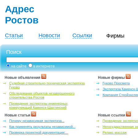
Адрес
Ростов
Статьи
Новости
Ссылки
Фирмы
Поиск
на сайте
в интернете
Новые объявления
Новые фирмы
Судебная строительно-техническая экспертиза
Гуково Просмета
Гуково
Экспертиза Каменск-
Обследование объектов незавершенного
Компания Стройэкспе
строительства Ростов
Проведение экспертизы инженерных
коммуникаций Каменск-Шахтинский
Новые статьи
Новые ссылки
Почему независимая экспертиза...
Проведение эксперти
Как применять результаты независимой...
Негосударственная эк
Проверка проектной документации:...
Релакс массаж