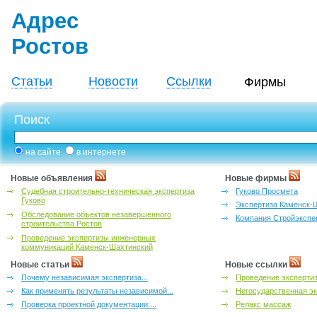
Адрес
Ростов
Статьи
Новости
Ссылки
Фирмы
Поиск
на сайте
в интернете
Новые объявления
Новые фирмы
Судебная строительно-техническая экспертиза
Гуково Просмета
Гуково
Экспертиза Каменск-
Обследование объектов незавершенного
Компания Стройэкспе
строительства Ростов
Проведение экспертизы инженерных
коммуникаций Каменск-Шахтинский
Новые статьи
Новые ссылки
Почему независимая экспертиза...
Проведение эксперти
Как применять результаты независимой...
Негосударственная эк
Проверка проектной документации:...
Релакс массаж