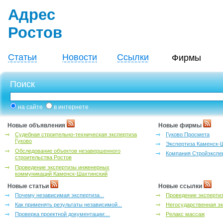
Адрес
Ростов
Статьи
Новости
Ссылки
Фирмы
Поиск
на сайте
в интернете
Новые объявления
Новые фирмы
Судебная строительно-техническая экспертиза
Гуково Просмета
Гуково
Экспертиза Каменск-
Обследование объектов незавершенного
Компания Стройэкспе
строительства Ростов
Проведение экспертизы инженерных
коммуникаций Каменск-Шахтинский
Новые статьи
Новые ссылки
Почему независимая экспертиза...
Проведение эксперти
Как применять результаты независимой...
Негосударственная эк
Проверка проектной документации:...
Релакс массаж