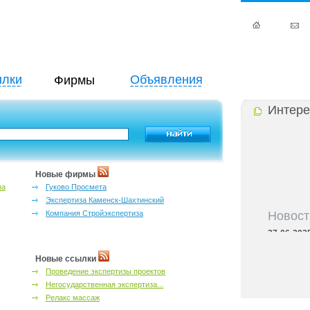
лки
Объявления
Фирмы
Интере
Новые фирмы
за
Гуково Просмета
Экспертиза Каменск-Шахтинский
Новост
Компания Стройэкспертиза
27-06-202
инфраструкт
27-06-202
Новые ссылки
Ростова и к
Проведение экспертизы проектов
27-06-202
Негосударственная экспертиза...
важный кри
Релакс массаж
27-06-202