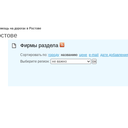
лучшие мес
27-06-202
обзор проб
27-06-202
какие райо
27-06-202
разных рай
омощь на дорогах в Ростове
остове
29-04-202
прошествии
22-07-201
Фирмы раздела
технологии
22-07-201
Сортировать по:
городу
названию
цене
e-mail
дате добавлени
выявлено 2
Выберите регион: