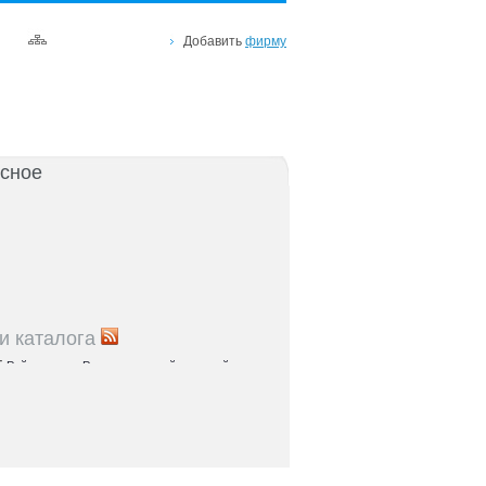
Добавить
фирму
сное
и каталога
5
Рейтинг улиц Ростова с самой развитой
урой: где удобно жить и работать
5
Где расположены главные транспортные узлы
ак они влияют на жизнь горожан
5
Близость к торговым центрам Ростова как
терий выбора жилья
5
Карта парков и скверов Ростова-на-Дону: