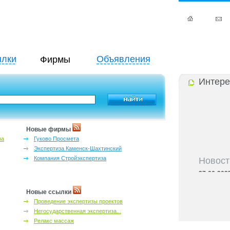
лки
Объявления
Фирмы
Интере
Новые фирмы
за
Гуково Просмета
Экспертиза Каменск-Шахтинский
Новост
Компания Стройэкспертиза
27-06-202
инфраструкт
27-06-202
Новые ссылки
Ростова и к
Проведение экспертизы проектов
27-06-202
Негосударственная экспертиза...
важный кри
Релакс массаж
27-06-202