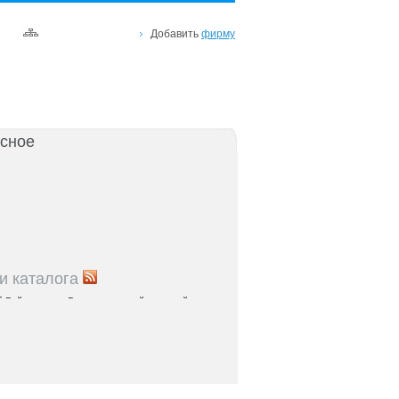
Добавить
фирму
сное
и каталога
5
Рейтинг улиц Ростова с самой развитой
урой: где удобно жить и работать
5
Где расположены главные транспортные узлы
ак они влияют на жизнь горожан
5
Близость к торговым центрам Ростова как
терий выбора жилья
5
Карта парков и скверов Ростова-на-Дону: