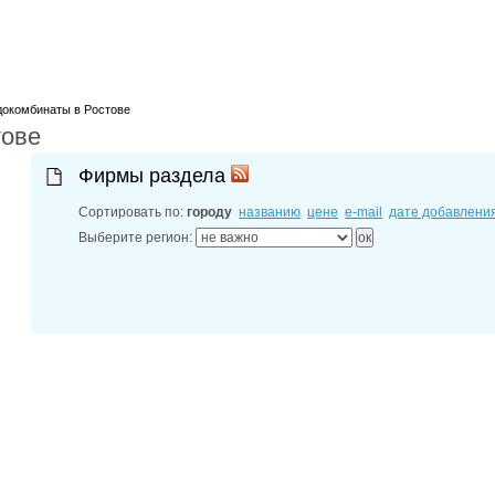
лучшие мес
27-06-202
обзор проб
27-06-202
какие райо
27-06-202
разных рай
докомбинаты в Ростове
тове
29-04-202
прошествии
22-07-201
Фирмы раздела
технологии
22-07-201
Сортировать по:
городу
названию
цене
e-mail
дате добавлени
выявлено 2
Выберите регион: