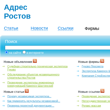
Адрес
Ростов
Статьи
Новости
Ссылки
Фирмы
Поиск
на сайте
в интернете
Новые объявления
Новые фирмы
Судебная строительно-техническая экспертиза
Гуково Просмета
Гуково
Экспертиза Каменск-
Обследование объектов незавершенного
Компания Стройэкспе
строительства Ростов
Проведение экспертизы инженерных
коммуникаций Каменск-Шахтинский
Новые статьи
Новые ссылки
Почему независимая экспертиза...
Проведение эксперти
Как применять результаты независимой...
Негосударственная эк
Проверка проектной документации:...
Релакс массаж