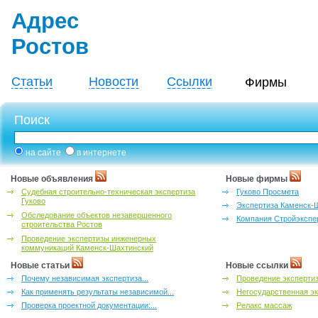
Адрес
Ростов
Статьи
Новости
Ссылки
Фирмы
Поиск
на сайте
в интернете
Новые объявления
Новые фирмы
Судебная строительно-техническая экспертиза
Гуково Просмета
Гуково
Экспертиза Каменск-
Обследование объектов незавершенного
Компания Стройэкспе
строительства Ростов
Проведение экспертизы инженерных
коммуникаций Каменск-Шахтинский
Новые статьи
Новые ссылки
Почему независимая экспертиза...
Проведение эксперти
Как применять результаты независимой...
Негосударственная эк
Проверка проектной документации:...
Релакс массаж