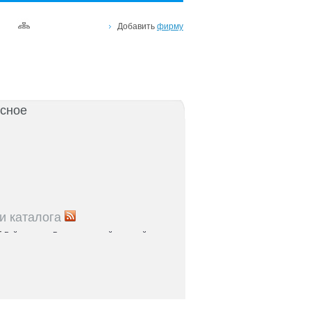
Добавить
фирму
сное
и каталога
5
Рейтинг улиц Ростова с самой развитой
урой: где удобно жить и работать
5
Где расположены главные транспортные узлы
ак они влияют на жизнь горожан
5
Близость к торговым центрам Ростова как
терий выбора жилья
5
Карта парков и скверов Ростова-на-Дону: