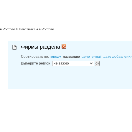
лучшие мес
27-06-202
обзор проб
27-06-202
какие райо
27-06-202
>
разных рай
в Ростове
Пластмассы в Ростове
29-04-202
прошествии
22-07-201
Фирмы раздела
технологии
22-07-201
Сортировать по:
городу
названию
цене
e-mail
дате добавлени
выявлено 2
Выберите регион: