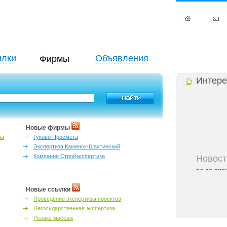
лки
Объявления
Фирмы
Интере
Новые фирмы
за
Гуково Просмета
Экспертиза Каменск-Шахтинский
Новост
Компания Стройэкспертиза
27-06-202
инфраструкт
27-06-202
Новые ссылки
Ростова и к
Проведение экспертизы проектов
27-06-202
Негосударственная экспертиза...
важный кри
Релакс массаж
27-06-202