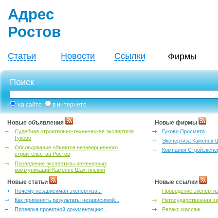
Адрес
Ростов
Статьи
Новости
Ссылки
Фирмы
Поиск
на сайте
в интернете
Новые объявления
Новые фирмы
Судебная строительно-техническая экспертиза
Гуково Просмета
Гуково
Экспертиза Каменск-
Обследование объектов незавершенного
Компания Стройэкспе
строительства Ростов
Проведение экспертизы инженерных
коммуникаций Каменск-Шахтинский
Новые статьи
Новые ссылки
Почему независимая экспертиза...
Проведение эксперти
Как применять результаты независимой...
Негосударственная эк
Проверка проектной документации:...
Релакс массаж