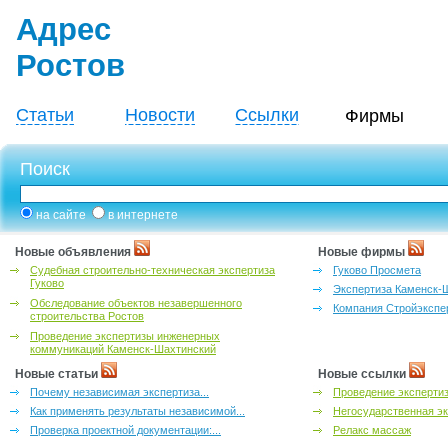
Адрес
Ростов
Статьи
Новости
Ссылки
Фирмы
Поиск
на сайте
в интернете
Новые объявления
Новые фирмы
Судебная строительно-техническая экспертиза
Гуково Просмета
Гуково
Экспертиза Каменск-
Обследование объектов незавершенного
Компания Стройэкспе
строительства Ростов
Проведение экспертизы инженерных
коммуникаций Каменск-Шахтинский
Новые статьи
Новые ссылки
Почему независимая экспертиза...
Проведение эксперти
Как применять результаты независимой...
Негосударственная эк
Проверка проектной документации:...
Релакс массаж