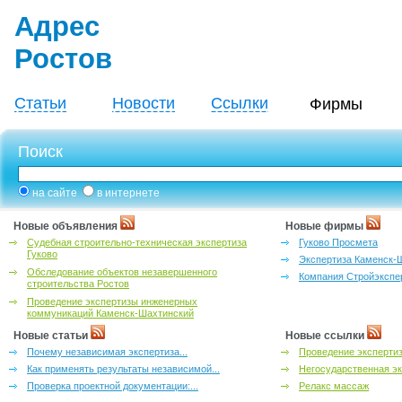
Адрес
Ростов
Статьи
Новости
Ссылки
Фирмы
Поиск
на сайте
в интернете
Новые объявления
Новые фирмы
Судебная строительно-техническая экспертиза
Гуково Просмета
Гуково
Экспертиза Каменск-
Обследование объектов незавершенного
Компания Стройэкспе
строительства Ростов
Проведение экспертизы инженерных
коммуникаций Каменск-Шахтинский
Новые статьи
Новые ссылки
Почему независимая экспертиза...
Проведение эксперти
Как применять результаты независимой...
Негосударственная эк
Проверка проектной документации:...
Релакс массаж