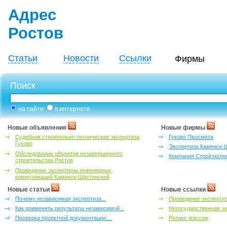
Адрес
Ростов
Статьи
Новости
Ссылки
Фирмы
Поиск
на сайте
в интернете
Новые объявления
Новые фирмы
Судебная строительно-техническая экспертиза
Гуково Просмета
Гуково
Экспертиза Каменск-
Обследование объектов незавершенного
Компания Стройэкспе
строительства Ростов
Проведение экспертизы инженерных
коммуникаций Каменск-Шахтинский
Новые статьи
Новые ссылки
Почему независимая экспертиза...
Проведение эксперти
Как применять результаты независимой...
Негосударственная эк
Проверка проектной документации:...
Релакс массаж