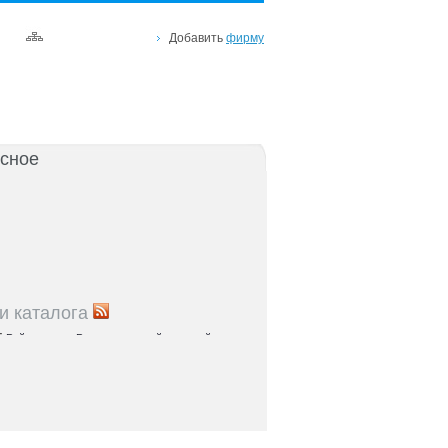
Добавить
фирму
сное
и каталога
5
Рейтинг улиц Ростова с самой развитой
урой: где удобно жить и работать
5
Где расположены главные транспортные узлы
ак они влияют на жизнь горожан
5
Близость к торговым центрам Ростова как
терий выбора жилья
5
Карта парков и скверов Ростова-на-Дону: