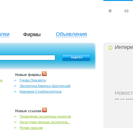
лки
Объявления
Фирмы
Интере
Новые фирмы
за
Гуково Просмета
Экспертиза Каменск-Шахтинский
Новост
Компания Стройэкспертиза
27-06-202
инфраструкт
27-06-202
Новые ссылки
Ростова и к
Проведение экспертизы проектов
27-06-202
Негосударственная экспертиза...
важный кри
Релакс массаж
27-06-202