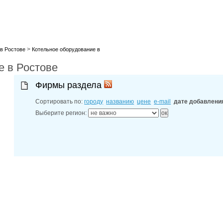
лучшие мес
27-06-202
обзор проб
27-06-202
какие райо
27-06-202
>
разных рай
в Ростове
Котельное оборудование в
29-04-202
е в Ростове
прошествии
22-07-201
технологии
Фирмы раздела
22-07-201
выявлено 2
Сортировать по:
городу
названию
цене
e-mail
дате добавлени
Выберите регион: