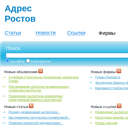
Адрес
Ростов
Статьи
Новости
Ссылки
Фирмы
Поиск
на сайте
в интернете
Новые объявления
Новые фирмы
Судебная строительно-техническая экспертиза
Гуково Просмета
Гуково
Экспертиза Каменск-
Обследование объектов незавершенного
Компания Стройэкспе
строительства Ростов
Проведение экспертизы инженерных
коммуникаций Каменск-Шахтинский
Новые статьи
Новые ссылки
Почему независимая экспертиза...
Проведение эксперти
Как применять результаты независимой...
Негосударственная эк
Проверка проектной документации:...
Релакс массаж