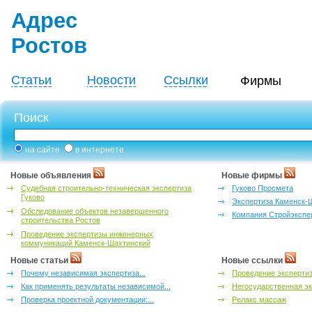
Адрес
Ростов
Статьи
Новости
Ссылки
Фирмы
Поиск
на сайте
в интернете
Новые объявления
Новые фирмы
Судебная строительно-техническая экспертиза
Гуково Просмета
Гуково
Экспертиза Каменск-
Обследование объектов незавершенного
Компания Стройэкспе
строительства Ростов
Проведение экспертизы инженерных
коммуникаций Каменск-Шахтинский
Новые статьи
Новые ссылки
Почему независимая экспертиза...
Проведение эксперти
Как применять результаты независимой...
Негосударственная эк
Проверка проектной документации:...
Релакс массаж