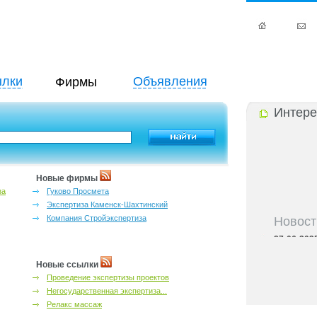
лки
Объявления
Фирмы
Интере
Новые фирмы
за
Гуково Просмета
Экспертиза Каменск-Шахтинский
Новост
Компания Стройэкспертиза
27-06-202
инфраструкт
27-06-202
Новые ссылки
Ростова и к
Проведение экспертизы проектов
27-06-202
Негосударственная экспертиза...
важный кри
Релакс массаж
27-06-202