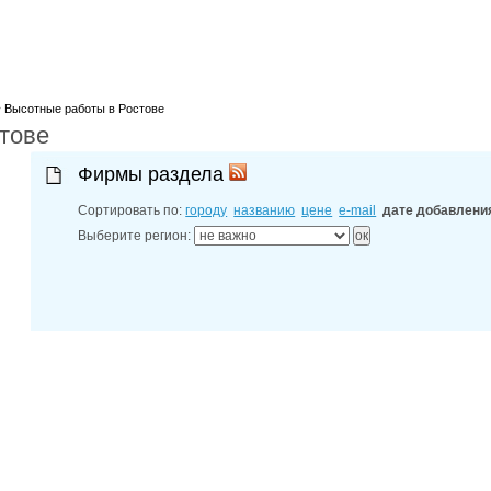
лучшие мес
27-06-202
обзор проб
27-06-202
какие райо
27-06-202
>
разных рай
Высотные работы в Ростове
тове
29-04-202
прошествии
22-07-201
Фирмы раздела
технологии
22-07-201
Сортировать по:
городу
названию
цене
e-mail
дате добавлени
выявлено 2
Выберите регион: