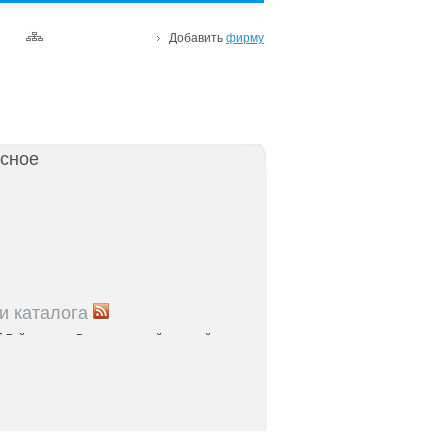
Добавить
фирму
сное
и каталога
5
Рейтинг улиц Ростова с самой развитой
урой: где удобно жить и работать
5
Где расположены главные транспортные узлы
ак они влияют на жизнь горожан
5
Близость к торговым центрам Ростова как
терий выбора жилья
5
Карта парков и скверов Ростова-на-Дону: