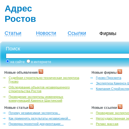
Адрес
Ростов
Статьи
Новости
Ссылки
Фирмы
Поиск
на сайте
в интернете
Новые объявления
Новые фирмы
Судебная строительно-техническая экспертиза
Гуково Просмета
Гуково
Экспертиза Каменск-
Обследование объектов незавершенного
Компания Стройэкспе
строительства Ростов
Проведение экспертизы инженерных
коммуникаций Каменск-Шахтинский
Новые статьи
Новые ссылки
Почему независимая экспертиза...
Проведение эксперти
Как применять результаты независимой...
Негосударственная эк
Проверка проектной документации:...
Релакс массаж