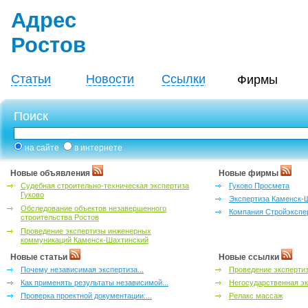
Адрес
Ростов
Статьи
Новости
Ссылки
Фирмы
Поиск
на сайте
в интернете
Новые объявления
Новые фирмы
Судебная строительно-техническая экспертиза
Гуково Просмета
Гуково
Экспертиза Каменск-
Обследование объектов незавершенного
Компания Стройэкспе
строительства Ростов
Проведение экспертизы инженерных
коммуникаций Каменск-Шахтинский
Новые статьи
Новые ссылки
Почему независимая экспертиза...
Проведение эксперти
Как применять результаты независимой...
Негосударственная эк
Проверка проектной документации:...
Релакс массаж