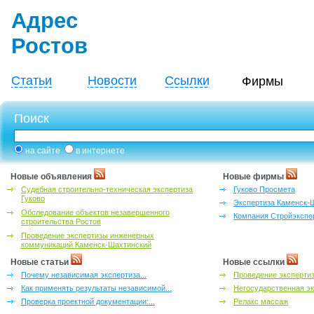
Адрес
Ростов
Статьи
Новости
Ссылки
Фирмы
Поиск
на сайте
в интернете
Новые объявления
Новые фирмы
Судебная строительно-техническая экспертиза
Гуково Просмета
Гуково
Экспертиза Каменск-
Обследование объектов незавершенного
Компания Стройэкспе
строительства Ростов
Проведение экспертизы инженерных
коммуникаций Каменск-Шахтинский
Новые статьи
Новые ссылки
Почему независимая экспертиза...
Проведение эксперти
Как применять результаты независимой...
Негосударственная эк
Проверка проектной документации:...
Релакс массаж