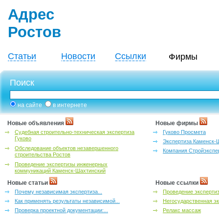
Адрес
Ростов
Статьи
Новости
Ссылки
Фирмы
Поиск
на сайте
в интернете
Новые объявления
Новые фирмы
Судебная строительно-техническая экспертиза
Гуково Просмета
Гуково
Экспертиза Каменск-
Обследование объектов незавершенного
Компания Стройэкспе
строительства Ростов
Проведение экспертизы инженерных
коммуникаций Каменск-Шахтинский
Новые статьи
Новые ссылки
Почему независимая экспертиза...
Проведение эксперти
Как применять результаты независимой...
Негосударственная эк
Проверка проектной документации:...
Релакс массаж