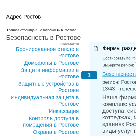
Адрес Ростов
>
Главная страница
Безопасность в Ростове
Безопасность в Ростове
подразделы
Фирмы разд
Бронированное стекло в
Ростове
Сортировать по:
г
Домофоны в Ростове
Выберите регион:
Защита информации в
Безопасност
1
Ростове
регион: Росто
Защитные устройства в
13/43 , телефо
Ростове
Наша фирма
Индивидуальная защита в
Ростове
комплекс ус
доступа, си
Инкассация
коттеджах,
Контроль доступа в
зданиях Рос
помещения в Ростове
виды услуг 
Охрана в Ростове