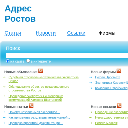
Адрес
Ростов
Статьи
Новости
Ссылки
Фирмы
Поиск
на сайте
в интернете
Новые объявления
Новые фирмы
Судебная строительно-техническая экспертиза
Гуково Просмета
Гуково
Экспертиза Каменск-
Обследование объектов незавершенного
Компания Стройэкспе
строительства Ростов
Проведение экспертизы инженерных
коммуникаций Каменск-Шахтинский
Новые статьи
Новые ссылки
Почему независимая экспертиза...
Проведение эксперти
Как применять результаты независимой...
Негосударственная эк
Проверка проектной документации:...
Релакс массаж