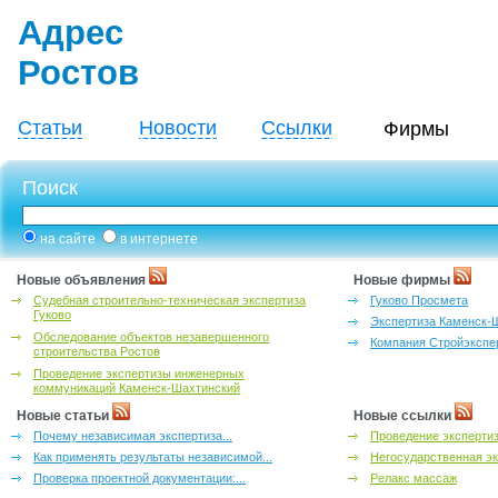
Адрес
Ростов
Статьи
Новости
Ссылки
Фирмы
Поиск
на сайте
в интернете
Новые объявления
Новые фирмы
Судебная строительно-техническая экспертиза
Гуково Просмета
Гуково
Экспертиза Каменск-
Обследование объектов незавершенного
Компания Стройэкспе
строительства Ростов
Проведение экспертизы инженерных
коммуникаций Каменск-Шахтинский
Новые статьи
Новые ссылки
Почему независимая экспертиза...
Проведение эксперти
Как применять результаты независимой...
Негосударственная эк
Проверка проектной документации:...
Релакс массаж