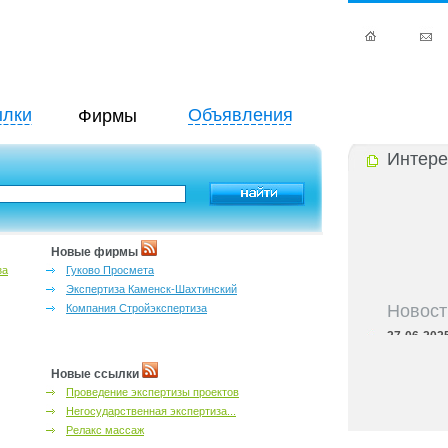
лки
Объявления
Фирмы
Интере
Новые фирмы
за
Гуково Просмета
Экспертиза Каменск-Шахтинский
Новост
Компания Стройэкспертиза
27-06-202
инфраструкт
27-06-202
Новые ссылки
Ростова и к
Проведение экспертизы проектов
27-06-202
Негосударственная экспертиза...
важный кри
Релакс массаж
27-06-202
лучшие мес