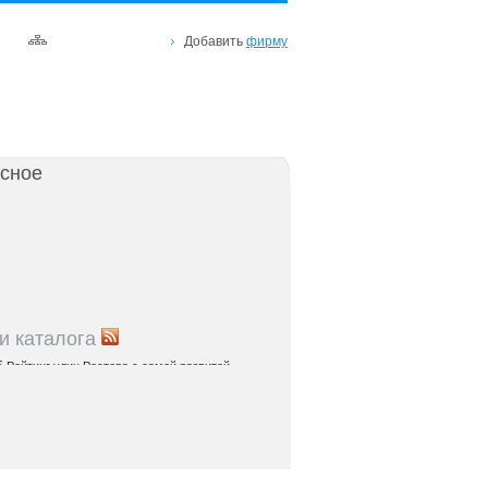
Добавить
фирму
сное
и каталога
5
Рейтинг улиц Ростова с самой развитой
урой: где удобно жить и работать
5
Где расположены главные транспортные узлы
ак они влияют на жизнь горожан
5
Близость к торговым центрам Ростова как
терий выбора жилья
5
Карта парков и скверов Ростова-на-Дону:
та для отдыха в городе и пригородах