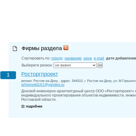
27-06-202
обзор проб
27-06-202
какие райо
27-06-202
разных рай
29-04-202
прошествии
22-07-201
Фирмы раздела
технологии
22-07-201
Сортировать по:
городу
названию
цене
e-mail
дате добавлени
выявлено 2
Выберите регион:
Росторгпроект
1
регион: Ростов-на-Дону , адрес: 344010, г. Ростов-на-Дону, ул. М.Горького,
arhiproekt161@yandex.ru
Донской инженерно-архитектурный центр ООО «Росторгпроект» п
индивидуального проектирования объектов недвижимости, инжене
Ростовской области.