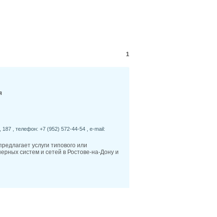
5
Где в Ростове проще всего найти парковку:
лем и решений
5
Безопасность и освещённость улиц Ростова:
ны наиболее комфортны вечером
5
Что влияет на стоимость аренды жилья в
онах Ростова и Ростовской области
1
1
У обманутых дольщиков в Батайске по
 12 лет появится возможность получить жилье
4
На Дону применяют инновационные
 ремонта труб
4
За первое полугодие в ходе аудита платежей
я
280 нарушений в сфере ЖКХ
 187 , телефон: +7 (952) 572-44-54 , e-mail:
редлагает услуги типового или
рных систем и сетей в Ростове-на-Дону и