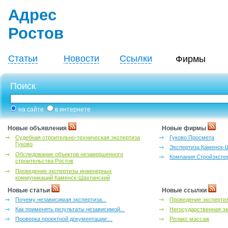
Адрес
Ростов
Статьи
Новости
Ссылки
Фирмы
Поиск
на сайте
в интернете
Новые объявления
Новые фирмы
Судебная строительно-техническая экспертиза
Гуково Просмета
Гуково
Экспертиза Каменск-
Обследование объектов незавершенного
Компания Стройэкспе
строительства Ростов
Проведение экспертизы инженерных
коммуникаций Каменск-Шахтинский
Новые статьи
Новые ссылки
Почему независимая экспертиза...
Проведение эксперти
Как применять результаты независимой...
Негосударственная эк
Проверка проектной документации:...
Релакс массаж