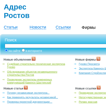
Адрес
Ростов
Статьи
Новости
Ссылки
Фирмы
Поиск
на сайте
в интернете
Новые объявления
Новые фирмы
Судебная строительно-техническая экспертиза
Гуково Просмета
Гуково
Экспертиза Каменск-
Обследование объектов незавершенного
Компания Стройэкспе
строительства Ростов
Проведение экспертизы инженерных
коммуникаций Каменск-Шахтинский
Новые статьи
Новые ссылки
Почему независимая экспертиза...
Проведение эксперти
Как применять результаты независимой...
Негосударственная эк
Проверка проектной документации:...
Релакс массаж