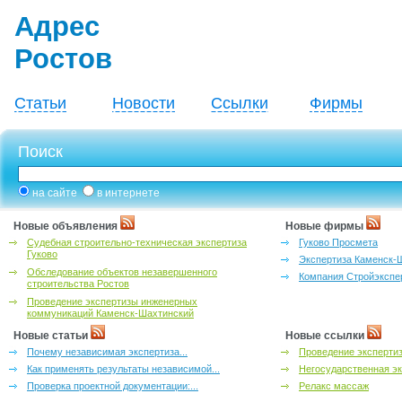
Адрес
Ростов
Статьи
Новости
Ссылки
Фирмы
Поиск
на сайте
в интернете
Новые объявления
Новые фирмы
Судебная строительно-техническая экспертиза
Гуково Просмета
Гуково
Экспертиза Каменск-
Обследование объектов незавершенного
Компания Стройэкспе
строительства Ростов
Проведение экспертизы инженерных
коммуникаций Каменск-Шахтинский
Новые статьи
Новые ссылки
Почему независимая экспертиза...
Проведение эксперти
Как применять результаты независимой...
Негосударственная эк
Проверка проектной документации:...
Релакс массаж