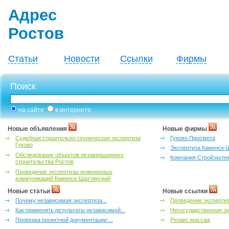
Адрес
Ростов
Статьи
Новости
Ссылки
Фирмы
Поиск
на сайте
в интернете
Новые объявления
Новые фирмы
Судебная строительно-техническая экспертиза
Гуково Просмета
Гуково
Экспертиза Каменск-
Обследование объектов незавершенного
Компания Стройэкспе
строительства Ростов
Проведение экспертизы инженерных
коммуникаций Каменск-Шахтинский
Новые статьи
Новые ссылки
Почему независимая экспертиза...
Проведение эксперти
Как применять результаты независимой...
Негосударственная эк
Проверка проектной документации:...
Релакс массаж