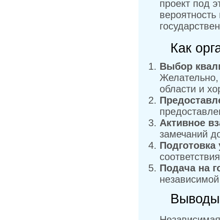
проект под э
вероятность
государствен
Как орг
Выбор квал
Желательно,
области и х
Предоставле
предоставлен
Активное вз
замечаний д
Подготовка 
соответстви
Подача на г
независимой
Выводы
Независимая