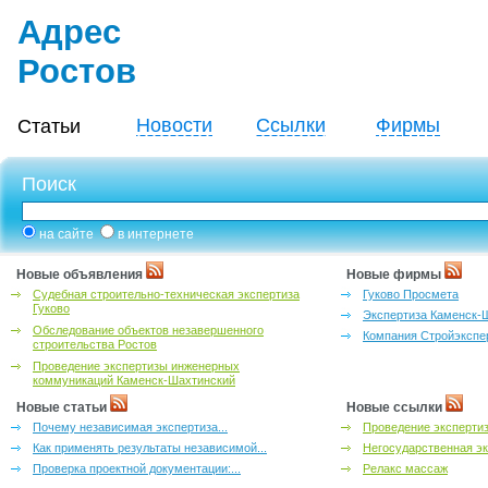
Адрес
Ростов
Новости
Ссылки
Фирмы
Статьи
Поиск
на сайте
в интернете
Новые объявления
Новые фирмы
Судебная строительно-техническая экспертиза
Гуково Просмета
Гуково
Экспертиза Каменск-
Обследование объектов незавершенного
Компания Стройэкспе
строительства Ростов
Проведение экспертизы инженерных
коммуникаций Каменск-Шахтинский
Новые статьи
Новые ссылки
Почему независимая экспертиза...
Проведение эксперти
Как применять результаты независимой...
Негосударственная эк
Проверка проектной документации:...
Релакс массаж