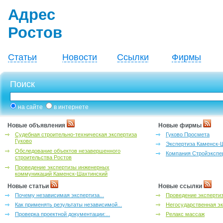
Адрес
Ростов
Статьи
Новости
Ссылки
Фирмы
Поиск
на сайте
в интернете
Новые объявления
Новые фирмы
Судебная строительно-техническая экспертиза
Гуково Просмета
Гуково
Экспертиза Каменск-
Обследование объектов незавершенного
Компания Стройэкспе
строительства Ростов
Проведение экспертизы инженерных
коммуникаций Каменск-Шахтинский
Новые статьи
Новые ссылки
Почему независимая экспертиза...
Проведение эксперти
Как применять результаты независимой...
Негосударственная эк
Проверка проектной документации:...
Релакс массаж