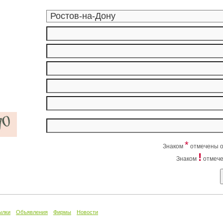
*
Знаком
отмечены о
!
Знаком
отмече
ылки
Объявления
Фирмы
Новости