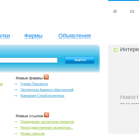
лки
Фирмы
Объявления
Интере
Новые фирмы
за
Гуково Просмета
Экспертиза Каменск-Шахтинский
Новост
Компания Стройэкспертиза
27-06-202
инфраструкт
27-06-202
Новые ссылки
Ростова и к
Проведение экспертизы проектов
27-06-202
Негосударственная экспертиза...
важный кри
Релакс массаж
27-06-202