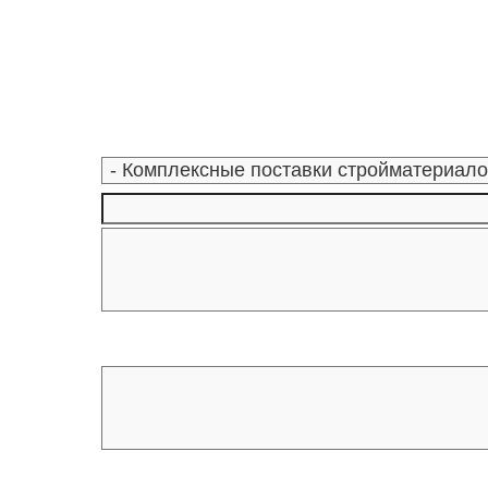
лучшие мес
27-06-202
обзор проб
27-06-202
какие райо
27-06-202
разных рай
29-04-202
прошествии
22-07-201
технологии
22-07-201
выявлено 2