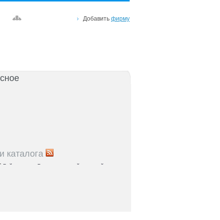
Добавить
фирму
сное
и каталога
5
Рейтинг улиц Ростова с самой развитой
урой: где удобно жить и работать
5
Где расположены главные транспортные узлы
ак они влияют на жизнь горожан
5
Близость к торговым центрам Ростова как
терий выбора жилья
5
Карта парков и скверов Ростова-на-Дону: