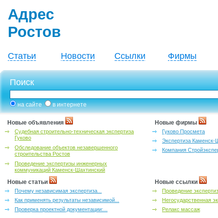
Адрес
Ростов
Статьи
Новости
Ссылки
Фирмы
Поиск
на сайте
в интернете
Новые объявления
Новые фирмы
Судебная строительно-техническая экспертиза
Гуково Просмета
Гуково
Экспертиза Каменск-
Обследование объектов незавершенного
Компания Стройэкспе
строительства Ростов
Проведение экспертизы инженерных
коммуникаций Каменск-Шахтинский
Новые статьи
Новые ссылки
Почему независимая экспертиза...
Проведение эксперти
Как применять результаты независимой...
Негосударственная эк
Проверка проектной документации:...
Релакс массаж